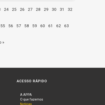
3
24
25
26
27
28
29
30
31
32
55
56
57
58
59
60
61
62
63
o »
ACESSO RÁPIDO
A APPA
O que fazemos
Notícias