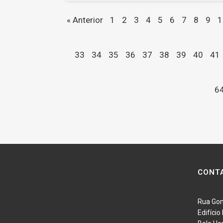
« Anterior
1
2
3
4
5
6
7
8
9
1
33
34
35
36
37
38
39
40
41
6
CONT
Rua Gon
Edifíci