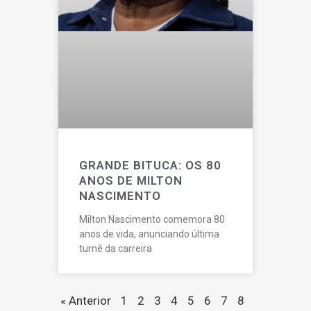
GRANDE BITUCA: OS 80
ANOS DE MILTON
NASCIMENTO
Milton Nascimento comemora 80
anos de vida, anunciando última
turnê da carreira
« Anterior
1
2
3
4
5
6
7
8