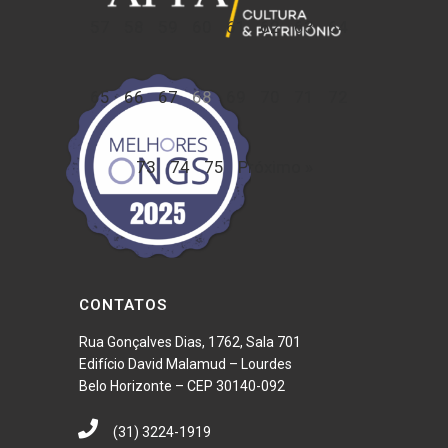
57
58
59
60
61
62
63
64
65
66
67
68
69
70
71
72
73
74
75
Próximo »
CONTATOS
Rua Gonçalves Dias, 1762, Sala 701
Edifício David Malamud – Lourdes
Belo Horizonte – CEP 30140-092
(31) 3224-1919