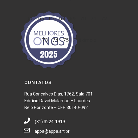
65
66
67
68
69
70
71
72
73
74
75
Próximo »
CONTATOS
Rua Gonçalves Dias, 1762, Sala 701
Edifício David Malamud – Lourdes
Belo Horizonte – CEP 30140-092
(31) 3224-1919
appa@appa.art.br