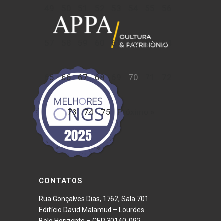
49
50
51
52
53
54
55
56
57
58
59
60
61
62
63
64
65
66
67
68
69
70
71
72
73
74
75
Próximo »
CONTATOS
Rua Gonçalves Dias, 1762, Sala 701
Edifício David Malamud – Lourdes
Belo Horizonte – CEP 30140-092