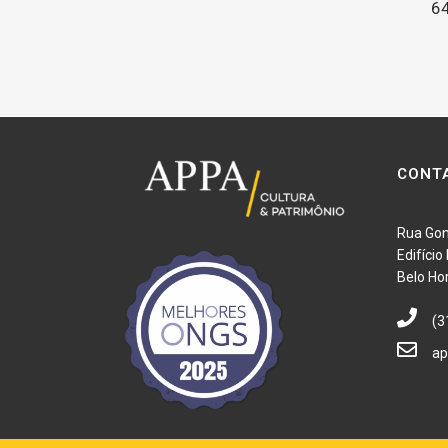
6
CONT
Rua Gon
Edifíci
Belo Ho
(3
ap