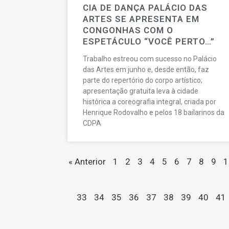
CIA DE DANÇA PALÁCIO DAS
ARTES SE APRESENTA EM
CONGONHAS COM O
ESPETÁCULO “VOCÊ PERTO…”
Trabalho estreou com sucesso no Palácio
das Artes em junho e, desde então, faz
parte do repertório do corpo artístico;
apresentação gratuita leva à cidade
histórica a coreografia integral, criada por
Henrique Rodovalho e pelos 18 bailarinos da
CDPA
« Anterior
1
2
3
4
5
6
7
8
9
1
33
34
35
36
37
38
39
40
41