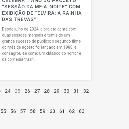
CELEBRA 1 ANO DO PROJETO
“SESSÃO DA MEIA-NOITE” COM
EXIBIÇÃO DE “ELVIRA: A RAINHA
DAS TREVAS”
Desde julho de 2024, o projeto conta com
duas sessões mensais e tem sido um
grande sucesso de público; o segundo filme
do mês de agosto foi lançado em 1988, e
consagrou-se como um clássico do horror e
da comédia trash
3
24
25
26
27
28
29
30
31
32
55
56
57
58
59
60
61
62
63