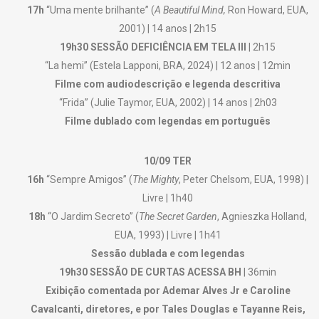
17h
“Uma mente brilhante” (
A Beautiful Mind,
Ron Howard, EUA,
2001) | 14 anos | 2h15
19h30 SESSÃO DEFICIÊNCIA EM TELA III
| 2h15
“La hemi” (Estela Lapponi, BRA, 2024) | 12 anos | 12min
Filme com audiodescrição e legenda descritiva
“Frida” (Julie Taymor, EUA, 2002) | 14 anos | 2h03
Filme dublado com legendas em português
10/09 TER
16h
“Sempre Amigos” (
The Mighty
, Peter Chelsom, EUA, 1998) |
Livre | 1h40
18h
“O Jardim Secreto” (
The Secret Garden
, Agnieszka Holland,
EUA, 1993) | Livre | 1h41
Sessão dublada e com legendas
19h30 SESSÃO DE CURTAS ACESSA BH
| 36min
Exibição comentada por Ademar Alves Jr e Caroline
Cavalcanti, diretores, e por Tales Douglas e Tayanne Reis,