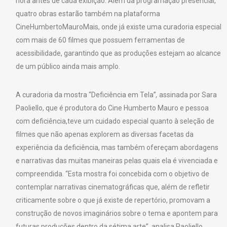
hora antes de cada exibição. Além da programação presencial,
quatro obras estarão também na plataforma
CineHumbertoMauroMais, onde já existe uma curadoria especial
com mais de 60 filmes que possuem ferramentas de
acessibilidade, garantindo que as produções estejam ao alcance
de um público ainda mais amplo.
A curadoria da mostra “Deficiência em Tela”
,
assinada por Sara
Paoliello, que é produtora do Cine Humberto Mauro e pessoa
com deficiência,teve um cuidado especial quanto à seleção de
filmes que não apenas explorem as diversas facetas da
experiência da deficiência, mas também ofereçam abordagens
e narrativas das muitas maneiras pelas quais ela é vivenciada e
compreendida. “Esta mostra foi concebida com o objetivo de
contemplar narrativas cinematográficas que, além de refletir
criticamente sobre o que já existe de repertório, promovam a
construção de novos imaginários sobre o tema e apontem para
futuras produções dentro da sétima arte”, analisa Paoliello.