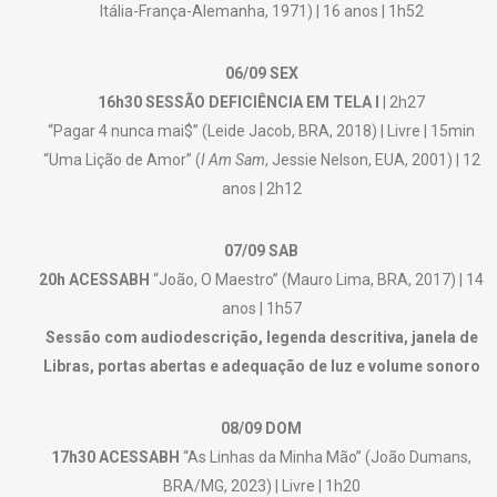
Itália-França-Alemanha, 1971) | 16 anos | 1h52
06/09 SEX
16h30 SESSÃO DEFICIÊNCIA EM TELA I
| 2h27
“Pagar 4 nunca mai$” (Leide Jacob, BRA, 2018) | Livre | 15min
“Uma Lição de Amor” (
I Am Sam
, Jessie Nelson, EUA, 2001) | 12
anos | 2h12
07/09 SAB
20h ACESSABH
“João, O Maestro” (Mauro Lima, BRA, 2017) | 14
anos | 1h57
Sessão com audiodescrição, legenda descritiva, janela de
Libras, portas abertas e adequação de luz e volume sonoro
08/09 DOM
17h30 ACESSABH
“As Linhas da Minha Mão” (João Dumans,
BRA/MG, 2023) | Livre | 1h20