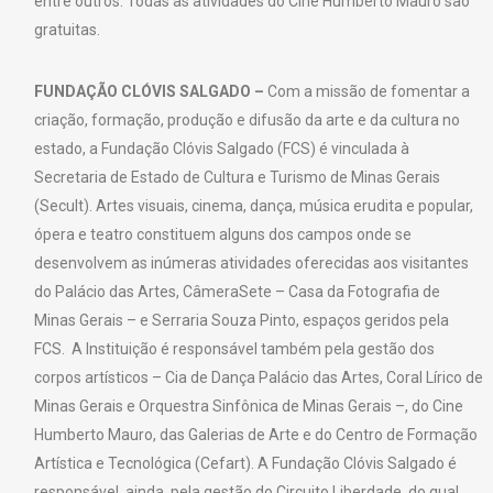
entre outros. Todas as atividades do Cine Humberto Mauro são
gratuitas.
FUNDAÇÃO CLÓVIS SALGADO –
Com a missão de fomentar a
criação, formação, produção e difusão da arte e da cultura no
estado, a Fundação Clóvis Salgado (FCS) é vinculada à
Secretaria de Estado de Cultura e Turismo de Minas Gerais
(Secult). Artes visuais, cinema, dança, música erudita e popular,
ópera e teatro constituem alguns dos campos onde se
desenvolvem as inúmeras atividades oferecidas aos visitantes
do Palácio das Artes, CâmeraSete – Casa da Fotografia de
Minas Gerais – e Serraria Souza Pinto, espaços geridos pela
FCS. A Instituição é responsável também pela gestão dos
corpos artísticos – Cia de Dança Palácio das Artes, Coral Lírico de
Minas Gerais e Orquestra Sinfônica de Minas Gerais –, do Cine
Humberto Mauro, das Galerias de Arte e do Centro de Formação
Artística e Tecnológica (Cefart). A Fundação Clóvis Salgado é
responsável, ainda, pela gestão do Circuito Liberdade, do qual