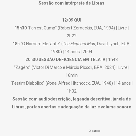
Sessão com intérprete de Libras
12/09 QUI
15h30
“Forrest Gump” (Robert Zemeckis, EUA, 1994) | Livre |
2h22
18h
“O Homem Elefante” (
The Elephant Man
, David Lynch, EUA,
1980) | 14 anos | 2h04
20h30 SESSÃO DEFICIÊNCIA EM TELA IV
| 1h48
“Zagêro” (Victor Di Marco e Márcio Piccoli, BRA, 2024) | Livre |
16min
“Festim Diabólico” (
Rope
, Alfred Hitchcock, EUA, 1948) | 14 anos |
1h32
Sessão com audiodescrição, legenda descritiva, janela de
Libras, portas abertas e adequação de luz e volume sonoro
O garoto