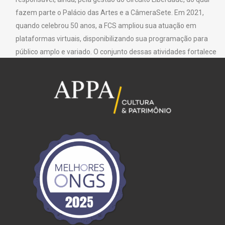
fazem parte o Palácio das Artes e a CâmeraSete. Em 2021,
quando celebrou 50 anos, a FCS ampliou sua atuação em
plataformas virtuais, disponibilizando sua programação para
público amplo e variado. O conjunto dessas atividades fortalece
seu caráter público, sendo um espaço de todos e para todos.
Texto: Fundação Clóvis Salgado