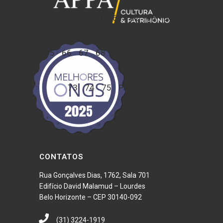
57
58
59
60
61
62
63
64
65
66
67
68
69
70
71
72
73
74
75
Próximo »
CONTATOS
Rua Gonçalves Dias, 1762, Sala 701
Edifício David Malamud – Lourdes
Belo Horizonte – CEP 30140-092
(31) 3224-1919