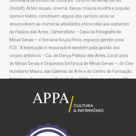
Secretaria de Estado de Cultura e Turismo de Minas Gerais
(Secult). Artes visuais, cinema, dança, música erudita e popular,
ópera e teatro, constituem alguns dos campos onde se
desenvolvem as inúmeras atividades oferecidas aos visitantes
do Palácio das Artes, CâmeraSete – Casa da Fotografia de
Minas Gerais – e Serraria Souza Pinto, espaços geridos pela
FCS. A Instituição é responsável também pela gestão dos
corpos artísticos – Cia. de Dança Palácio das Artes, Coral Lírico
de Minas Gerais e Orquestra Sinfônica de Minas Gerais –, do Cine
Humberto Mauro, das Galerias de Arte e do Centro de Formação
Artística e Tecnológica (Cefart). Em 2020, quando celebrou 50
anos, a FCS ampliou sua atuação em plataformas virtuais,
disponibilizando sua programação para público amplo e variado.
O conjunto dessas atividades fortalece seu caráter público,
sendo um espaço de todos e para todos.