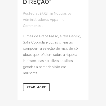
DIREÇÃO”
Posted at 15:51h
in
Noticias
by
Administradores Appa
0
Comments
Filmes de Grace Passô, Greta Gerwig,
Sofia Coppola e outras cineastas
compõem a seleção de mais de 40
obras que refletem sobre a riqueza
intrínseca das narrativas artísticas
geradas a partir da visão das
mulheres...
READ MORE