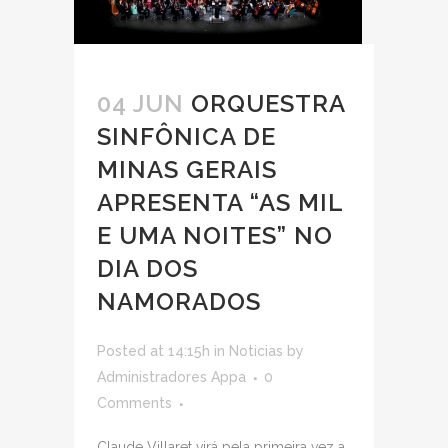
04 JUN
ORQUESTRA
SINFÔNICA DE
MINAS GERAIS
APRESENTA “AS MIL
E UMA NOITES” NO
DIA DOS
NAMORADOS
Posted at 14:15h
in
Noticias
by
Administradores Appa
0
Comments
Claude Villaret virá pela primeira vez a