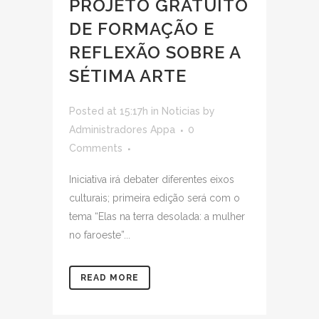
PROJETO GRATUITO
DE FORMAÇÃO E
REFLEXÃO SOBRE A
SÉTIMA ARTE
Posted at 15:17h
in
Noticias
by
Administradores Appa
0
Comments
Iniciativa irá debater diferentes eixos
culturais; primeira edição será com o
tema “Elas na terra desolada: a mulher
no faroeste”...
READ MORE