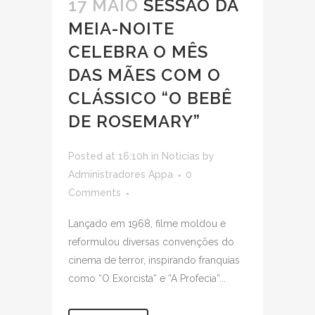
17 MAIO
SESSÃO DA
MEIA-NOITE
CELEBRA O MÊS
DAS MÃES COM O
CLÁSSICO “O BEBÊ
DE ROSEMARY”
Posted at 16:10h
in
Noticias
by
Administradores Appa
0
Comments
Lançado em 1968, filme moldou e
reformulou diversas convenções do
cinema de terror, inspirando franquias
como “O Exorcista” e “A Profecia”...