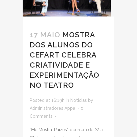
17 MAIO
MOSTRA
DOS ALUNOS DO
CEFART CELEBRA
CRIATIVIDADE E
EXPERIMENTAÇÃO
NO TEATRO
Posted at 16:19h
in
Noticias
by
Administradores Appa
0
Comments
“Me Mostra: Raízes” ocorrerá de 22 a