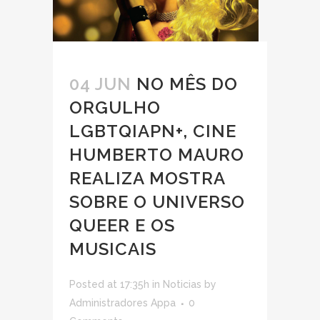
04 JUN
NO MÊS DO
ORGULHO
LGBTQIAPN+, CINE
HUMBERTO MAURO
REALIZA MOSTRA
SOBRE O UNIVERSO
QUEER E OS
MUSICAIS
Posted at 17:35h
in
Noticias
by
Administradores Appa
0