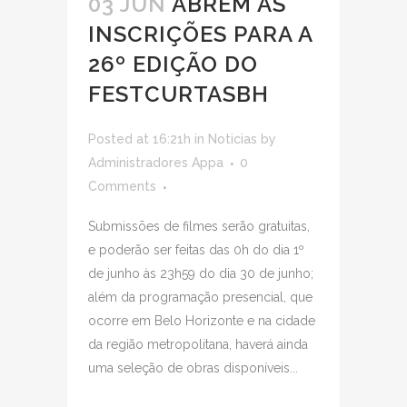
03 JUN
ABREM AS
INSCRIÇÕES PARA A
26º EDIÇÃO DO
FESTCURTASBH
Posted at 16:21h
in
Noticias
by
Administradores Appa
0
Comments
Submissões de filmes serão gratuitas,
e poderão ser feitas das 0h do dia 1º
de junho às 23h59 do dia 30 de junho;
além da programação presencial, que
ocorre em Belo Horizonte e na cidade
da região metropolitana, haverá ainda
uma seleção de obras disponíveis...