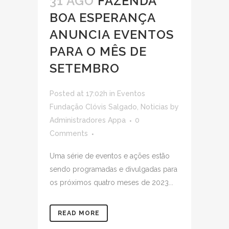
31 AGO
FAZENDA
BOA ESPERANÇA
ANUNCIA EVENTOS
PARA O MÊS DE
SETEMBRO
Posted at 17:02h
in
Eventos
Fundação Clóvis Salgado
,
Noticias
by
Administradores Appa
0
Comments
Uma série de eventos e ações estão
sendo programadas e divulgadas para
os próximos quatro meses de 2023...
READ MORE