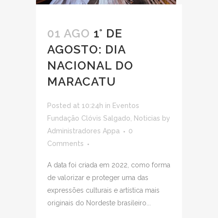
01 AGO
1° DE
AGOSTO: DIA
NACIONAL DO
MARACATU
Posted at 10:24h
in
Eventos
Fundação Clóvis Salgado
,
Noticias
by
Administradores Appa
0
Comments
A data foi criada em 2022, como forma
de valorizar e proteger uma das
expressões culturais e artística mais
originais do Nordeste brasileiro...