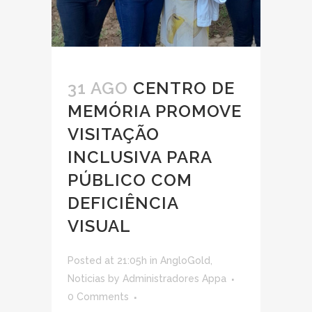
31 AGO
CENTRO DE
MEMÓRIA PROMOVE
VISITAÇÃO
INCLUSIVA PARA
PÚBLICO COM
DEFICIÊNCIA
VISUAL
Posted at 21:05h
in
AngloGold
,
Noticias
by
Administradores Appa
0 Comments