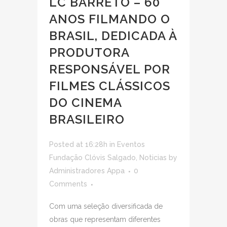
LC BARRETO – 60
ANOS FILMANDO O
BRASIL, DEDICADA À
PRODUTORA
RESPONSÁVEL POR
FILMES CLÁSSICOS
DO CINEMA
BRASILEIRO
Posted at 16:28h
in
Eventos
Fundação Clóvis Salgado
,
Noticias
by
Administradores Appa
0
Comments
Com uma seleção diversificada de
obras que representam diferentes