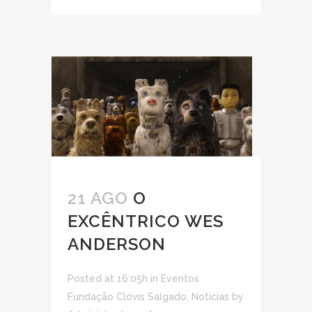
21 AGO
O
EXCÊNTRICO WES
ANDERSON
Posted at 16:05h
in
Eventos
Fundação Clóvis Salgado
,
Noticias
by