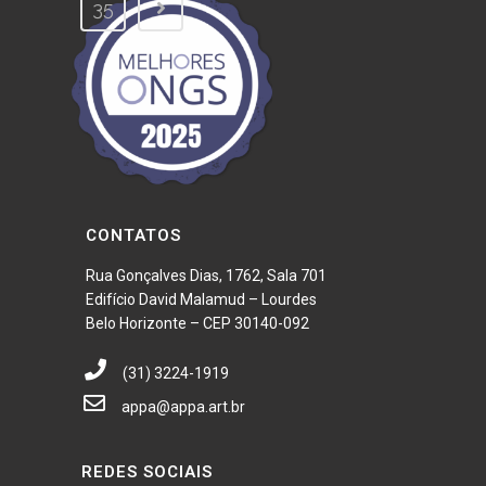
35
CONTATOS
Rua Gonçalves Dias, 1762, Sala 701
Edifício David Malamud – Lourdes
Belo Horizonte – CEP 30140-092
(31) 3224-1919
appa@appa.art.br
REDES SOCIAIS