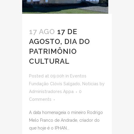
17 AGO
17 DE
AGOSTO, DIA DO
PATRIMÔNIO
CULTURAL
Posted at 09:00h
in
Eventos
Fundação Clóvis Salgado
,
Noticias
by
Administradores Appa
0
Comments
A data homenageia o mineiro Rodrigo
Melo Franco de Andrade, criador do
que hoje é o IPHAN...