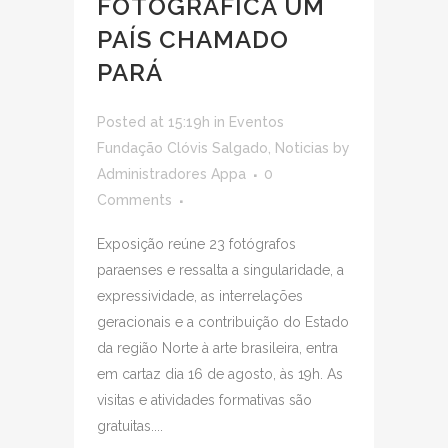
FOTOGRÁFICA UM
PAÍS CHAMADO
PARÁ
Posted at 15:19h
in
Eventos
Fundação Clóvis Salgado
,
Noticias
by
Administradores Appa
0
Comments
Exposição reúne 23 fotógrafos
paraenses e ressalta a singularidade, a
expressividade, as interrelações
geracionais e a contribuição do Estado
da região Norte à arte brasileira, entra
em cartaz dia 16 de agosto, às 19h. As
visitas e atividades formativas são
gratuitas....