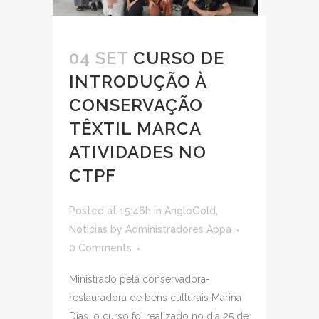
04 SET
CURSO DE
INTRODUÇÃO À
CONSERVAÇÃO
TÊXTIL MARCA
ATIVIDADES NO
CTPF
Posted at 15:46h
in
AngloGold
,
Noticias
by
Administradores Appa
0 Comments
Ministrado pela conservadora-
restauradora de bens culturais Marina
Dias, o curso foi realizado no dia 25 de