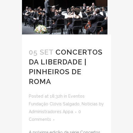
05 SET
CONCERTOS
DA LIBERDADE |
PINHEIROS DE
ROMA
Posted at 18:32h
in
Eventos
Fundação Clóvis Salgado
,
Noticias
by
Administradores Appa
0
Comments
A próxima edição da série Concertos