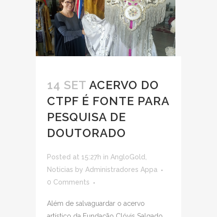
14 SET
ACERVO DO
CTPF É FONTE PARA
PESQUISA DE
DOUTORADO
Posted at 15:27h
in
AngloGold
,
Noticias
by
Administradores Appa
0 Comments
Além de salvaguardar o acervo
artístico da Fundação Clóvis Salgado,