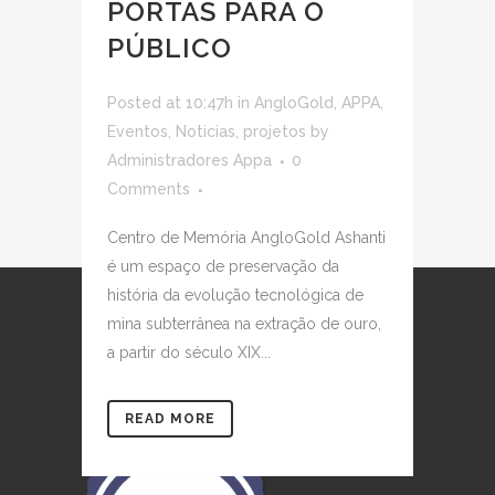
PORTAS PARA O
PÚBLICO
Posted at 10:47h
in
AngloGold
,
APPA
,
Eventos
,
Noticias
,
projetos
by
Administradores Appa
0
Comments
Centro de Memória AngloGold Ashanti
é um espaço de preservação da
história da evolução tecnológica de
mina subterrânea na extração de ouro,
a partir do século XIX...
READ MORE