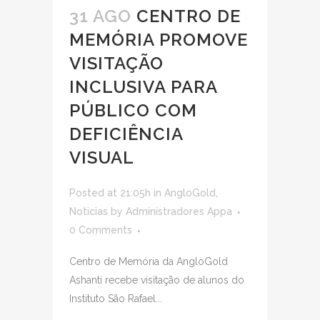
31 AGO
CENTRO DE
MEMÓRIA PROMOVE
VISITAÇÃO
INCLUSIVA PARA
PÚBLICO COM
DEFICIÊNCIA
VISUAL
Posted at 21:05h
in
AngloGold
,
Noticias
by
Administradores Appa
0 Comments
Centro de Memória da AngloGold
Ashanti recebe visitação de alunos do
Instituto São Rafael...