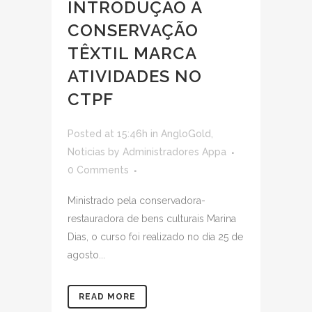
INTRODUÇÃO À
CONSERVAÇÃO
TÊXTIL MARCA
ATIVIDADES NO
CTPF
Posted at 15:46h
in
AngloGold
,
Noticias
by
Administradores Appa
0 Comments
Ministrado pela conservadora-
restauradora de bens culturais Marina
Dias, o curso foi realizado no dia 25 de
agosto...
READ MORE