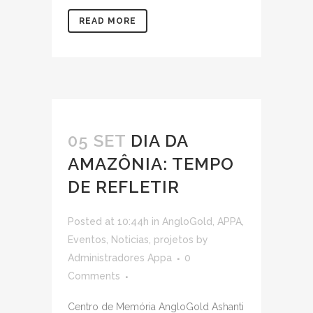
READ MORE
05 SET
DIA DA
AMAZÔNIA: TEMPO
DE REFLETIR
Posted at 10:44h
in
AngloGold
,
APPA
,
Eventos
,
Noticias
,
projetos
by
Administradores Appa
0
Comments
Centro de Memória AngloGold Ashanti