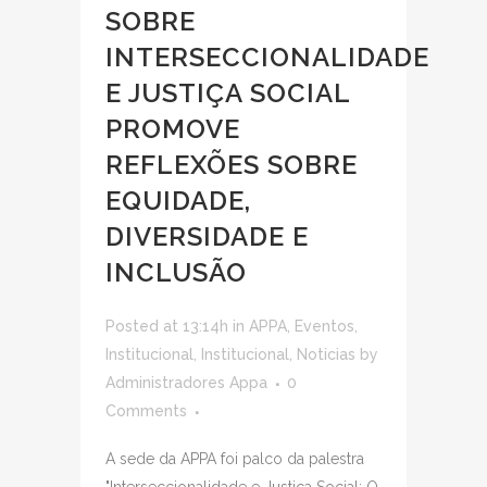
SOBRE
INTERSECCIONALIDADE
E JUSTIÇA SOCIAL
PROMOVE
REFLEXÕES SOBRE
EQUIDADE,
DIVERSIDADE E
INCLUSÃO
Posted at 13:14h
in
APPA
,
Eventos
,
Institucional
,
Institucional
,
Noticias
by
Administradores Appa
0
Comments
A sede da APPA foi palco da palestra