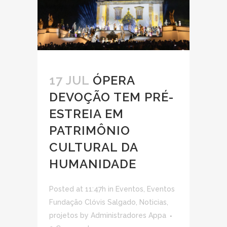
17 JUL
ÓPERA
DEVOÇÃO TEM PRÉ-
ESTREIA EM
PATRIMÔNIO
CULTURAL DA
HUMANIDADE
Posted at 11:47h
in
Eventos
,
Eventos
Fundação Clóvis Salgado
,
Noticias
,
projetos
by
Administradores Appa