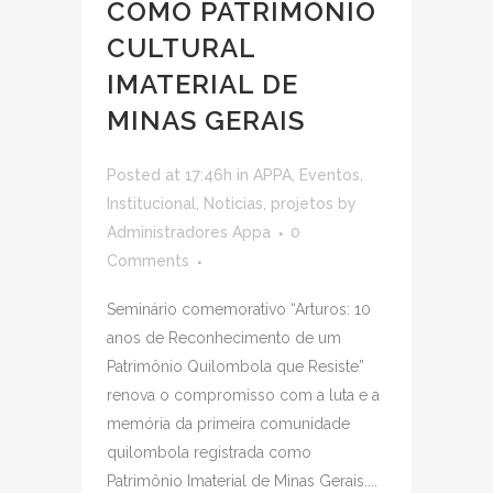
COMO PATRIMÔNIO
CULTURAL
IMATERIAL DE
MINAS GERAIS
Posted at 17:46h
in
APPA
,
Eventos
,
Institucional
,
Noticias
,
projetos
by
Administradores Appa
0
Comments
Seminário comemorativo “Arturos: 10
anos de Reconhecimento de um
Patrimônio Quilombola que Resiste”
renova o compromisso com a luta e a
memória da primeira comunidade
quilombola registrada como
Patrimônio Imaterial de Minas Gerais....