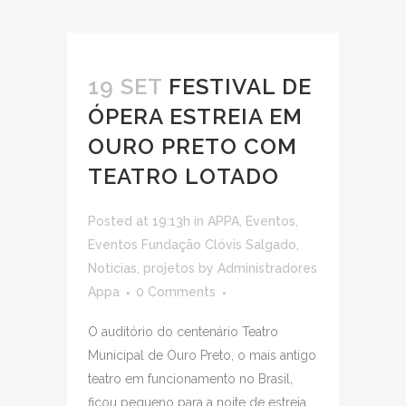
19 SET
FESTIVAL DE
ÓPERA ESTREIA EM
OURO PRETO COM
TEATRO LOTADO
Posted at 19:13h
in
APPA
,
Eventos
,
Eventos Fundação Clóvis Salgado
,
Noticias
,
projetos
by
Administradores
Appa
0 Comments
O auditório do centenário Teatro
Municipal de Ouro Preto, o mais antigo
teatro em funcionamento no Brasil,
ficou pequeno para a noite de estreia