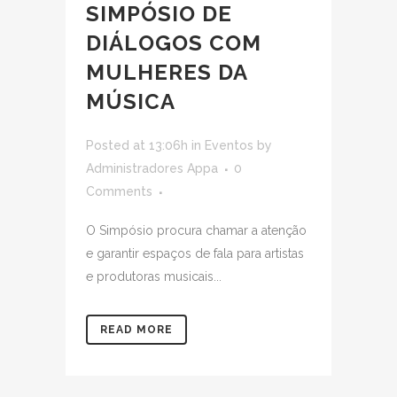
SIMPÓSIO DE
DIÁLOGOS COM
MULHERES DA
MÚSICA
Posted at 13:06h
in
Eventos
by
Administradores Appa
0
Comments
O Simpósio procura chamar a atenção
e garantir espaços de fala para artistas
e produtoras musicais...
READ MORE