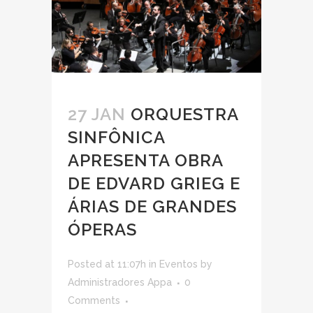
27 JAN
ORQUESTRA
SINFÔNICA
APRESENTA OBRA
DE EDVARD GRIEG E
ÁRIAS DE GRANDES
ÓPERAS
Posted at 11:07h
in
Eventos
by
Administradores Appa
0
Comments