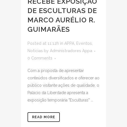
RECEBE EXPOSIÇÃO
DE ESCULTURAS DE
MARCO AURÉLIO R.
GUIMARÃES
Posted at 11:12h
in
APPA
,
Eventos
,
Noticias
by
Administradores Appa
0 Comments
Com a proposta de apresentar
conteúdos diversificados e oferecer ao
público visitante ações de qualidade, o
Palácio da Liberdade apresenta a
exposição temporária "Esculturas" ...
READ MORE