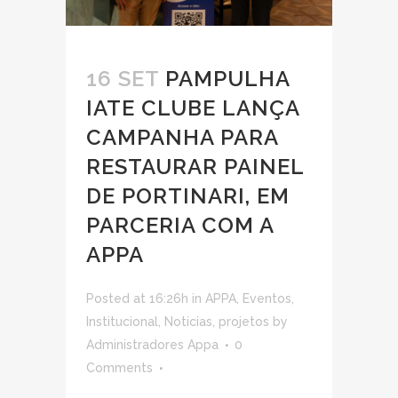
16 SET
PAMPULHA
IATE CLUBE LANÇA
CAMPANHA PARA
RESTAURAR PAINEL
DE PORTINARI, EM
PARCERIA COM A
APPA
Posted at 16:26h
in
APPA
,
Eventos
,
Institucional
,
Noticias
,
projetos
by
Administradores Appa
0
Comments