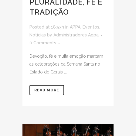
PLURALIDADE, FÉ E
TRADIÇÃO
Posted at 18:53h
in
APPA
,
Eventos
,
Noticias
by
Administradores Appa
0 Comments
Devoção, fé e muita emoção marcam
as celebrações da Semana Santa no
Estado de Gerais ...
READ MORE