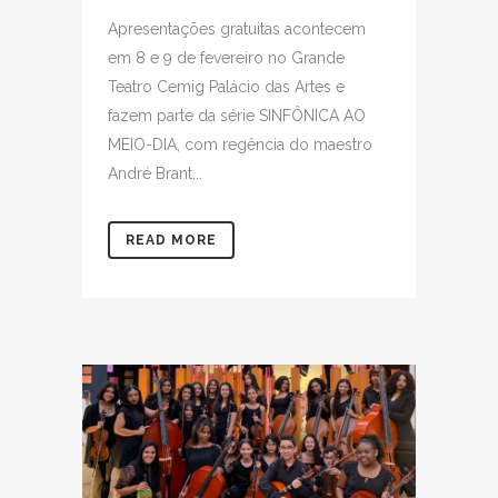
Apresentações gratuitas acontecem
em 8 e 9 de fevereiro no Grande
Teatro Cemig Palácio das Artes e
fazem parte da série SINFÔNICA AO
MEIO-DIA, com regência do maestro
André Brant...
READ MORE