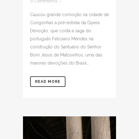
0 Comments
Causou grande comoção na cidade de
Congonhas a pré-estreia da Ópera
Devoção, que conta a saga do
português Feliciano Mendes na
construção do Santuário do Senhor
Bom Jesus de Matosinhos, uma das
maiores devoções do Brasil...
READ MORE