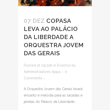
07 DEZ
COPASA
LEVA AO PALÁCIO
DA LIBERDADE A
ORQUESTRA JOVEM
DAS GERAIS
Posted at 09:29h
in
Eventos
by
Administradores Appa
0
Comments
A Orquestra Jovem das Gerais levará
encanto e melodia para as sacadas e
janelas do Palácio da Liberdade...