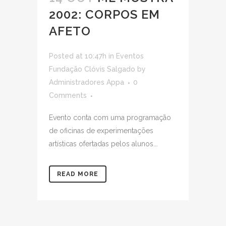
2002: CORPOS EM
AFETO
Posted at 10:47h
in
Eventos
Fundação Clóvis Salgado
by
Administradores Appa
0
Comments
Evento conta com uma programação
de oficinas de experimentações
artísticas ofertadas pelos alunos...
READ MORE