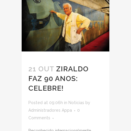
21 OUT
ZIRALDO
FAZ 90 ANOS:
CELEBRE!
Posted at 09:06h
in
Noticias
by
Administradores Appa
0
Comments
Reconhecido internacionalmente,