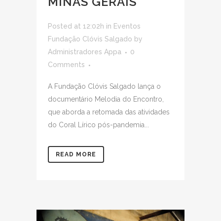
MINAS GERAIS
Posted at 12:02h
in
Eventos
Fundação Clóvis Salgado
by
Administradores Appa
0
Comments
A Fundação Clóvis Salgado lança o
documentário Melodia do Encontro,
que aborda a retomada das atividades
do Coral Lírico pós-pandemia...
READ MORE