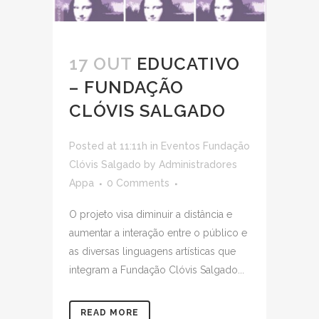
17 OUT
EDUCATIVO
– FUNDAÇÃO
CLÓVIS SALGADO
Posted at 11:11h
in
Eventos Fundação
Clóvis Salgado
by
Administradores
Appa
0 Comments
O projeto visa diminuir a distância e
aumentar a interação entre o público e
as diversas linguagens artísticas que
integram a Fundação Clóvis Salgado...
READ MORE