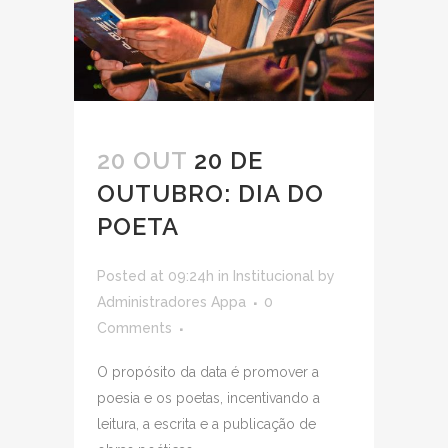
20 OUT
20 DE
OUTUBRO: DIA DO
POETA
Posted at 09:24h
in
Institucional
by
Administradores Appa
0
Comments
O propósito da data é promover a
poesia e os poetas, incentivando a
leitura, a escrita e a publicação de