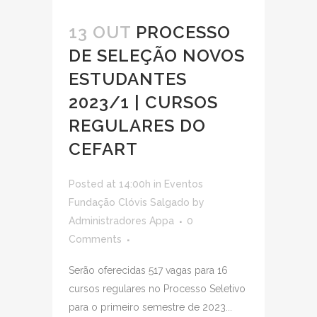
13 OUT
PROCESSO
DE SELEÇÃO NOVOS
ESTUDANTES
2023/1 | CURSOS
REGULARES DO
CEFART
Posted at 14:00h
in
Eventos
Fundação Clóvis Salgado
by
Administradores Appa
0
Comments
Serão oferecidas 517 vagas para 16
cursos regulares no Processo Seletivo
para o primeiro semestre de 2023...