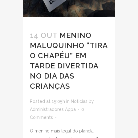
14 OUT
MENINO
MALUQUINHO “TIRA
O CHAPÉU” EM
TARDE DIVERTIDA
NO DIA DAS
CRIANÇAS
Posted at 15:05h
in
Noticias
by
Administradores Appa
0
Comments
O menino mais legal do planeta