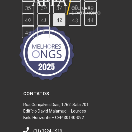
35
36
37
38
39
40
41
42
43
44
45
CONTATOS
Rua Gonçalves Dias, 1762, Sala 701
Edifício David Malamud – Lourdes
Belo Horizonte – CEP 30140-092
(31) 3224-1919