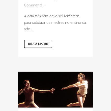
Comments
A data também deve ser lembrada
para celebrar os mestres no ensino da
arte...
READ MORE