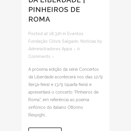
PINHEIROS DE
ROMA
Posted at 18:32h
in
Eventos
Fundação Clóvis Salgado
,
Noticias
by
Administradores Appa
0
Comments
A próxima edição da série Concertos
da Liberdade acontecerá nos dias 12/9
(terça-feira) e 13/9 (quarta-feira) e
apresentará o concerto “Pinheiros de
Roma”, em referência ao poema
sinfônico do italiano Ottorino
Respighi...