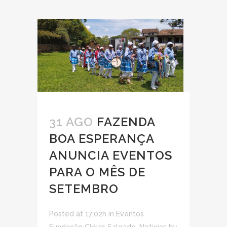
31 AGO
FAZENDA
BOA ESPERANÇA
ANUNCIA EVENTOS
PARA O MÊS DE
SETEMBRO
Posted at 17:02h
in
Eventos
Fundação Clóvis Salgado
,
Noticias
by