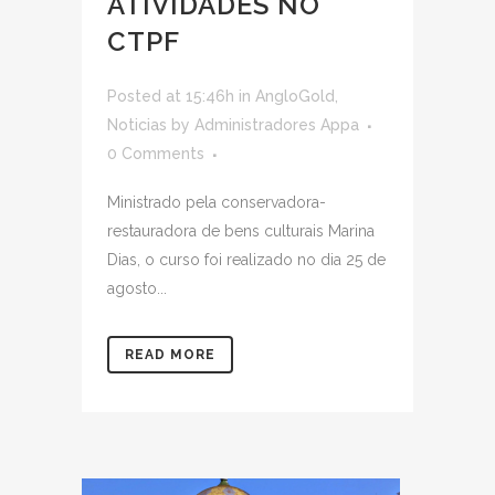
ATIVIDADES NO
CTPF
Posted at 15:46h
in
AngloGold
,
Noticias
by
Administradores Appa
0 Comments
Ministrado pela conservadora-
restauradora de bens culturais Marina
Dias, o curso foi realizado no dia 25 de
agosto...
READ MORE