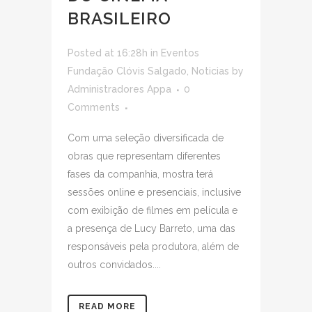
BRASILEIRO
Posted at 16:28h
in
Eventos
Fundação Clóvis Salgado
,
Noticias
by
Administradores Appa
0
Comments
Com uma seleção diversificada de
obras que representam diferentes
fases da companhia, mostra terá
sessões online e presenciais, inclusive
com exibição de filmes em película e
a presença de Lucy Barreto, uma das
responsáveis pela produtora, além de
outros convidados....
READ MORE