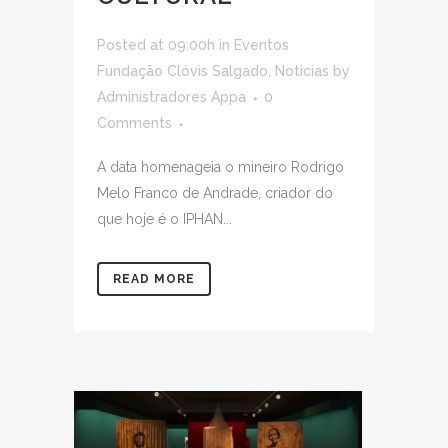
Posted at 09:00h
in
Eventos
Fundação Clóvis Salgado
,
Noticias
by
Administradores Appa
0
Comments
A data homenageia o mineiro Rodrigo
Melo Franco de Andrade, criador do
que hoje é o IPHAN...
READ MORE