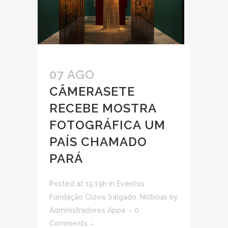
07 AGO
CÂMERASETE
RECEBE MOSTRA
FOTOGRÁFICA UM
PAÍS CHAMADO
PARÁ
Posted at 15:19h
in
Eventos
Fundação Clóvis Salgado
,
Noticias
by
Administradores Appa
0
Comments