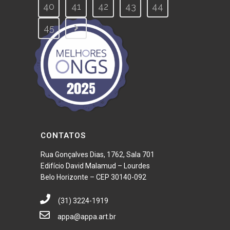
40
41
42
43
44
45
CONTATOS
Rua Gonçalves Dias, 1762, Sala 701
Edifício David Malamud – Lourdes
Belo Horizonte – CEP 30140-092
(31) 3224-1919
appa@appa.art.br