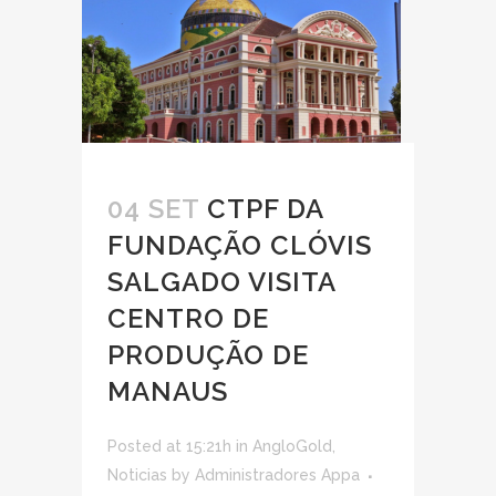
04 SET
CTPF DA
FUNDAÇÃO CLÓVIS
SALGADO VISITA
CENTRO DE
PRODUÇÃO DE
MANAUS
Posted at 15:21h
in
AngloGold
,
Noticias
by
Administradores Appa