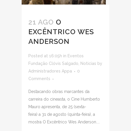
21 AGO
O
EXCÊNTRICO WES
ANDERSON
Posted at 16:05h
in
Eventos
Fundação Clóvis Salgado
,
Noticias
by
Administradores Appa
0
Comments
Destacando obras marcantes da
carreira do cineasta, o Cine Humberto
Mauro apresenta, de 25 (sexta-
feira) a 31 de agosto (quinta-feira), a
mostra O Excêntrico Wes Anderson....