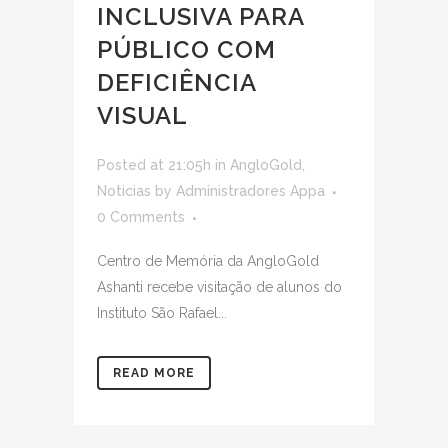
INCLUSIVA PARA
PÚBLICO COM
DEFICIÊNCIA
VISUAL
Posted at 21:05h
in
AngloGold
,
Noticias
by
Administradores Appa
0 Comments
Centro de Memória da AngloGold
Ashanti recebe visitação de alunos do
Instituto São Rafael...
READ MORE