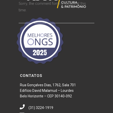
Sorry, the comment form is closed at this
time.
CONTATOS
Rua Gonçalves Dias, 1762, Sala 701
Edifício David Malamud – Lourdes
Belo Horizonte – CEP 30140-092
(31) 3224-1919