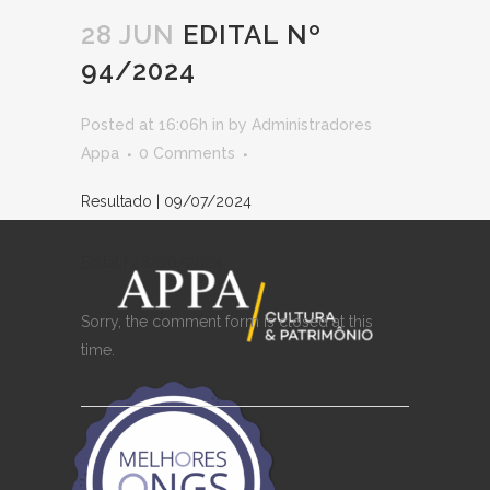
28 JUN
EDITAL Nº
94/2024
Posted at 16:06h
in
by
Administradores
Appa
0 Comments
Resultado | 09/07/2024
Edital | 28/06/2024
Sorry, the comment form is closed at this
time.