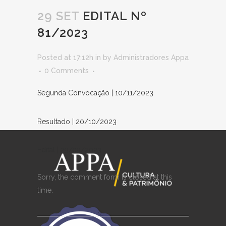
29 SET
EDITAL Nº
81/2023
Posted at 17:12h
in
by
Administradores Appa
0 Comments
Segunda Convocação | 10/11/2023
Resultado | 20/10/2023
Edital | 29/09/2023
Sorry, the comment form is closed at this
time.