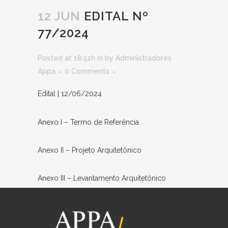
12 JUN
EDITAL Nº
77/2024
Posted at 18:51h
in
by
Administradores
Appa
0 Comments
Edital | 12/06/2024
Anexo I – Termo de Referência
Anexo II – Projeto Arquitetônico
Anexo III –
Levantamento
Arquitetônico
Resultado I 22/07/2024