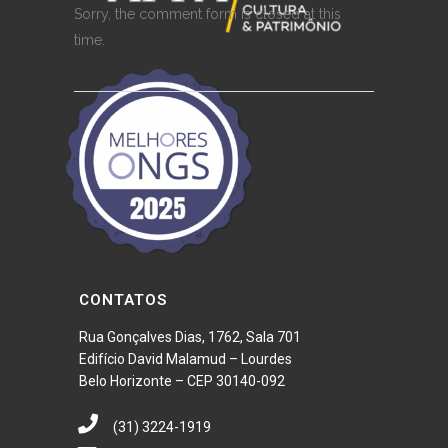
Sorry, the comment form is closed at this
time.
CONTATOS
Rua Gonçalves Dias, 1762, Sala 701
Edifício David Malamud – Lourdes
Belo Horizonte – CEP 30140-092
(31) 3224-1919