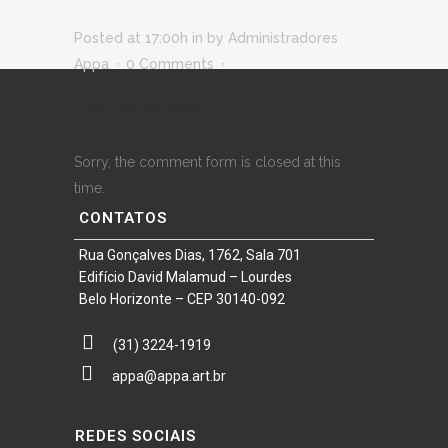
Posted at 17:00h
in
by
Administradores
Appa
0 Comments
Edital | 03/05/2024
Sorry, the comment form is closed at this
time.
CONTATOS
Rua Gonçalves Dias, 1762, Sala 701
Edifício David Malamud – Lourdes
Belo Horizonte – CEP 30140-092
(31) 3224-1919
appa@appa.art.br
REDES SOCIAIS