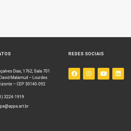
ATOS
REDES SOCIAIS
çalves Dias, 1762, Sala 701
o David Malamud – Lourdes
rizonte – CEP 30140-092
1) 3224-1919
pa@appa.art.br