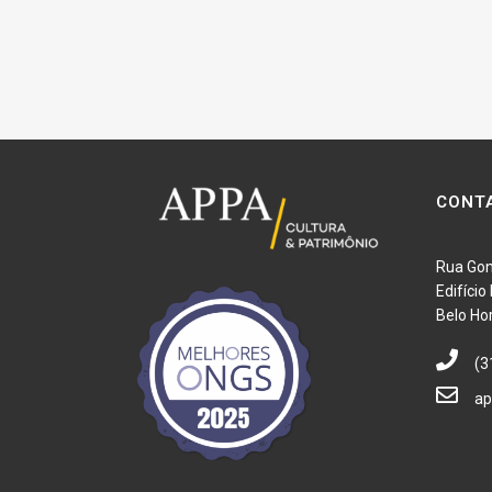
CONT
Rua Gon
Edifíci
Belo Ho
(3
ap