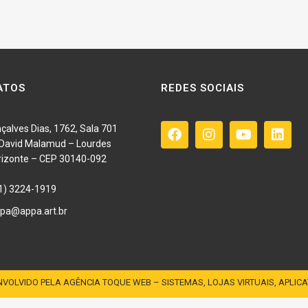
ATOS
REDES SOCIAIS
çalves Dias, 1762, Sala 701
o David Malamud – Lourdes
rizonte – CEP 30140-092
1) 3224-1919
pa@appa.art.br
VOLVIDO PELA AGÊNCIA TOQUE WEB – SISTEMAS, LOJAS VIRTUAIS, APLICA