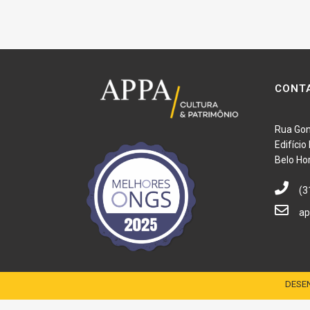
CONT
Rua Gon
Edifíci
Belo Ho
(3
ap
DESEN