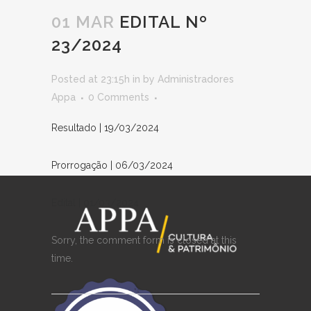
01 MAR
EDITAL Nº
23/2024
Posted at 23:15h
in
by
Administradores
Appa
0 Comments
Resultado | 19/03/2024
Prorrogação | 06/03/2024
Edital | 01/03/2024
Sorry, the comment form is closed at this
time.