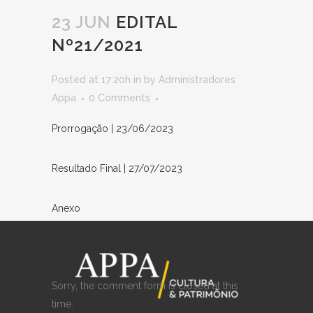
23 JUN
EDITAL
Nº21/2021
Posted at 17:20h
in
by
Administradores
Appa
0 Comments
Prorrogação | 23/06/2023
Resultado Final | 27/07/2023
Anexo
Edital | 14/07/2021
Sorry, the comment form is closed at this
time.