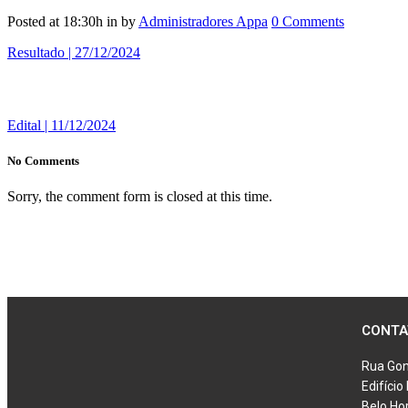
Posted at 18:30h
in
by
Administradores Appa
0 Comments
Resultado | 27/12/2024
Edital | 11/12/2024
No Comments
Sorry, the comment form is closed at this time.
CONTA
Rua Gon
Edifíci
Belo Ho