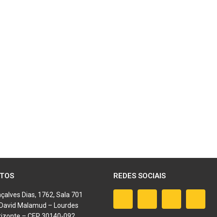
TOS
REDES SOCIAIS
çalves Dias, 1762, Sala 701
o David Malamud – Lourdes
rizonte – CEP 30140-092