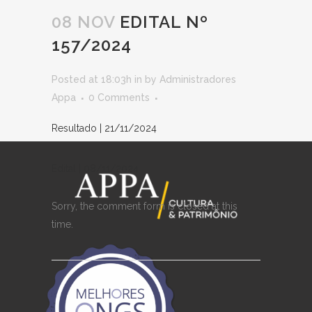
08 NOV
EDITAL Nº
157/2024
Posted at 18:03h
in
by
Administradores
Appa
0 Comments
Resultado | 21/11/2024
Edital | 08/11/2024
Sorry, the comment form is closed at this
time.