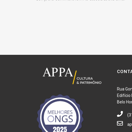
CONT
Rua Gon
Edifíci
Belo Ho
(3
ap