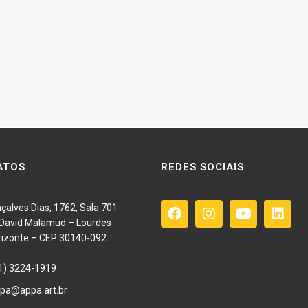
ATOS
REDES SOCIAIS
çalves Dias, 1762, Sala 701
o David Malamud – Lourdes
rizonte – CEP 30140-092
1) 3224-1919
pa@appa.art.br