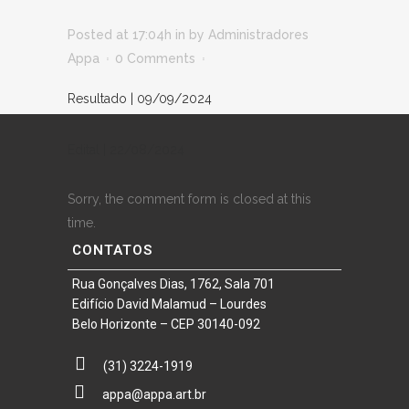
Posted at 17:04h
in
by
Administradores
Appa
0 Comments
Resultado | 09/09/2024
Edital | 22/08/2024
Sorry, the comment form is closed at this
time.
CONTATOS
Rua Gonçalves Dias, 1762, Sala 701
Edifício David Malamud – Lourdes
Belo Horizonte – CEP 30140-092
(31) 3224-1919
appa@appa.art.br