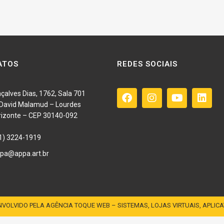
ATOS
REDES SOCIAIS
çalves Dias, 1762, Sala 701
o David Malamud – Lourdes
rizonte – CEP 30140-092
1) 3224-1919
pa@appa.art.br
VOLVIDO PELA AGÊNCIA TOQUE WEB – SISTEMAS, LOJAS VIRTUAIS, APLICA