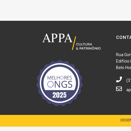
CONT
Rua Gon
Edifíci
Belo Ho
(3
ap
DESEN