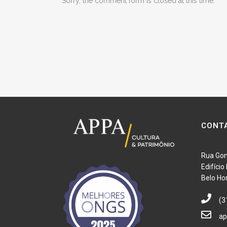
Sorry, the comment form is closed at this time.
CONT
Rua Gon
Edifíci
Belo Ho
(3
ap