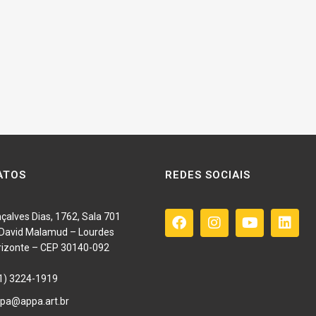
ATOS
REDES SOCIAIS
çalves Dias, 1762, Sala 701
o David Malamud – Lourdes
rizonte – CEP 30140-092
1) 3224-1919
pa@appa.art.br