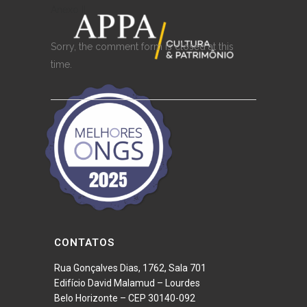
Anexo II
Sorry, the comment form is closed at this
time.
CONTATOS
Rua Gonçalves Dias, 1762, Sala 701
Edifício David Malamud – Lourdes
Belo Horizonte – CEP 30140-092