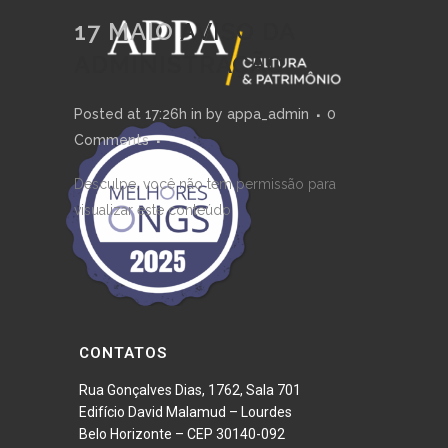
17 MAIO
AVISO DA
ADMINISTRAÇÃO
Posted at 17:26h
in
by
appa_admin
0
Comments
Desculpe, você não tem permissão para
visualizar este conteúdo
CONTATOS
Rua Gonçalves Dias, 1762, Sala 701
Edifício David Malamud – Lourdes
Belo Horizonte – CEP 30140-092