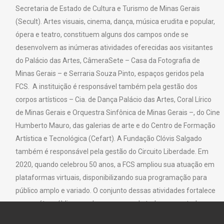
Secretaria de Estado de Cultura e Turismo de Minas Gerais
(Secult). Artes visuais, cinema, dança, música erudita e popular,
ópera e teatro, constituem alguns dos campos onde se
desenvolvem as inúmeras atividades oferecidas aos visitantes
do Palácio das Artes, CâmeraSete – Casa da Fotografia de
Minas Gerais – e Serraria Souza Pinto, espaços geridos pela
FCS. A instituição é responsável também pela gestão dos
corpos artísticos – Cia. de Dança Palácio das Artes, Coral Lírico
de Minas Gerais e Orquestra Sinfônica de Minas Gerais –, do Cine
Humberto Mauro, das galerias de arte e do Centro de Formação
Artística e Tecnológica (Cefart). A Fundação Clóvis Salgado
também é responsável pela gestão do Circuito Liberdade. Em
2020, quando celebrou 50 anos, a FCS ampliou sua atuação em
plataformas virtuais, disponibilizando sua programação para
público amplo e variado. O conjunto dessas atividades fortalece
seu caráter público, sendo um espaço de todos e para todos.