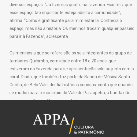
diversos espaços. “Já fizemos quatro na fazenda. Fico feliz que
esse espaço tão importante esteja aberto à comunidade”,
afirma. “Como é gratificante para mim estar lá. Conhecia o
espaço, mas não a história. Os meninos trocam qualquer passeio
para ir à Fazenda”, acrescenta.
Os meninos a que se refere são os seis integrantes do grupo de
tambores Quilombo, com idade entre 18 e 20 anos, que
estiveram na Fazenda para se apresentação solo ou junto com o
coral. Dinda, que também faz parte da Banda de Música Santa
Cecília, de Belo Vale, desfia histórias curiosas: conta que quando
se mudou para o município do Vale do Paraopeba, a banda não
aceitava mulheres. Curiosamente, hoje a maioria dos
integrantes é formado por mulheres. Dos 71 anos, 35 são
dedicados à música, trabalho que considera “gratificante”,
principalmente quando perpetua a cultura quilombola para as
novas gerações.