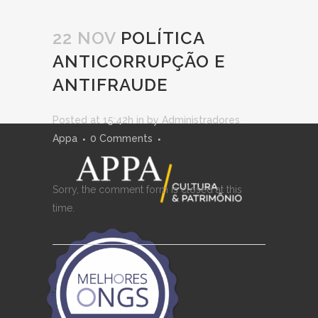
22 NOV
POLÍTICA
ANTICORRUPÇÃO E
ANTIFRAUDE
Posted at 15:42h
in
by
Administradores
Appa
0 Comments
Sorry, the comment form is closed at this
time.