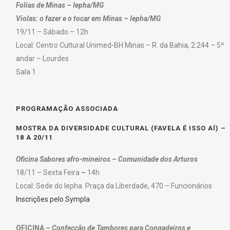
Folias de Minas – Iepha/MG
Violas: o fazer e o tocar em Minas – Iepha/MG
19/11 – Sábado – 12h
Local: Centro Cultural Unimed-BH Minas – R. da Bahia, 2.244 – 5º
andar – Lourdes
Sala 1
PROGRAMAÇÃO ASSOCIADA
MOSTRA DA DIVERSIDADE CULTURAL (FAVELA É ISSO AÍ) –
18 A 20/11
Oficina Sabores afro-mineiros – Comunidade dos Arturos
18/11 – Sexta Feira
–
14h
Local: Sede do Iepha. Praça da Liberdade, 470 – Funcionários
Inscrições pelo Sympla
OFICINA –
Confecção de Tambores para Congadeiros e