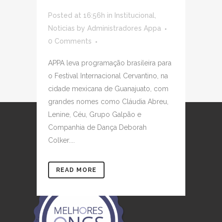
Posted at 16:56h
in
Institucional
,
Noticias
by
Administradores Appa
0 Comments
APPA leva programação brasileira para
o Festival Internacional Cervantino, na
cidade mexicana de Guanajuato, com
grandes nomes como Cláudia Abreu,
Lenine, Céu, Grupo Galpão e
Companhia de Dança Deborah
Colker....
READ MORE