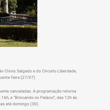
o Clóvis Salgado e do Circuito Liberdade,
inta-feira (27/07).
amente canceladas. A programação retorna
 16h, e “Brincando no Palácio”, das 12h às
das até domingo (30).