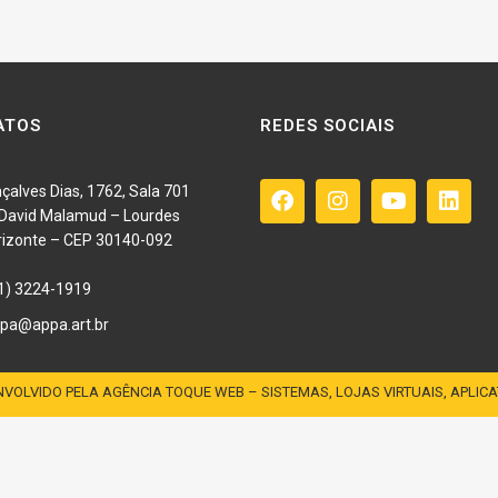
ATOS
REDES SOCIAIS
çalves Dias, 1762, Sala 701
o David Malamud – Lourdes
rizonte – CEP 30140-092
1) 3224-1919
pa@appa.art.br
VOLVIDO PELA AGÊNCIA TOQUE WEB – SISTEMAS, LOJAS VIRTUAIS, APLICA