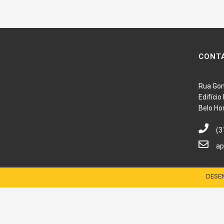
CONT
Rua Gon
Edifíci
Belo Ho
(3
ap
DESEN