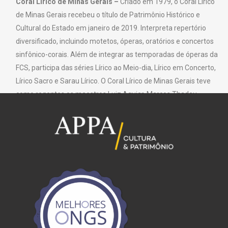
Coral Lírico de Minas Gerais –
Criado em 1979, o Coral Lírico
de Minas Gerais recebeu o título de Patrimônio Histórico e
Cultural do Estado em janeiro de 2019. Interpreta repertório
diversificado, incluindo motetos, óperas, oratórios e concertos
sinfônico-corais. Além de integrar as temporadas de óperas da
FCS, participa das séries Lírico ao Meio-dia, Lírico em Concerto,
Lírico Sacro e Sarau Lírico. O Coral Lírico de Minas Gerais teve
como regentes os maestros Luiz Aguiar, Marcos Thadeu
Miranda Gomes, Carlos Alberto Pinto Fonseca, Ângela Pinto
Coelho, Eliane Fajioli, Silvio Viegas, Charles Roussin, Afrânio
Lacerda, Márcio Miranda Pontes e Lincoln Andrade, sendo Lara
Tanaka sua atual regente.