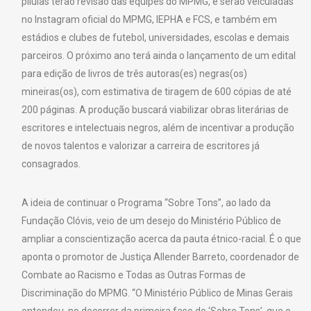
pílulas terão revisão das equipes do MPMG, e serão veiculadas
no Instagram oficial do MPMG, IEPHA e FCS, e também em
estádios e clubes de futebol, universidades, escolas e demais
parceiros. O próximo ano terá ainda o lançamento de um edital
para edição de livros de três autoras(es) negras(os)
mineiras(os), com estimativa de tiragem de 600 cópias de até
200 páginas. A produção buscará viabilizar obras literárias de
escritores e intelectuais negros, além de incentivar a produção
de novos talentos e valorizar a carreira de escritores já
consagrados.
A ideia de continuar o Programa “Sobre Tons”, ao lado da
Fundação Clóvis, veio de um desejo do Ministério Público de
ampliar a conscientização acerca da pauta étnico-racial. É o que
aponta o promotor de Justiça Allender Barreto, coordenador de
Combate ao Racismo e Todas as Outras Formas de
Discriminação do MPMG. “O Ministério Público de Minas Gerais
entendeu, no decorrer da primeira fase do ‘Sobre Tons’, que o