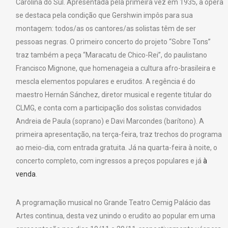
Carolina do Sul. Apresentada pela primeira vez em 1935, a ópera
se destaca pela condição que Gershwin impôs para sua
montagem: todos/as os cantores/as solistas têm de ser
pessoas negras. O primeiro concerto do projeto “Sobre Tons”
traz também a peça “Maracatu de Chico-Rei”, do paulistano
Francisco Mignone, que homenageia a cultura afro-brasileira e
mescla elementos populares e eruditos. A regência é do
maestro Hernán Sánchez, diretor musical e regente titular do
CLMG, e conta com a participação dos solistas convidados
Andreia de Paula (soprano) e Davi Marcondes (barítono). A
primeira apresentação, na terça-feira, traz trechos do programa
ao meio-dia, com entrada gratuita. Já na quarta-feira à noite, o
concerto completo, com ingressos a preços populares e já
à
venda
.
A programação musical no Grande Teatro Cemig Palácio das
Artes continua, desta vez unindo o erudito ao popular em uma