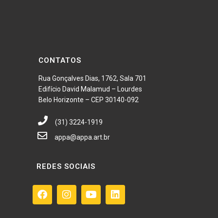
Texto: Fundação Clóvis Salgado
CONTATOS
Rua Gonçalves Dias, 1762, Sala 701
Edifício David Malamud – Lourdes
Belo Horizonte – CEP 30140-092
(31) 3224-1919
appa@appa.art.br
REDES SOCIAIS