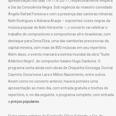
apresentação nos dias 19/11 e 20/11, respectivamente véspera
e Dia da Consciência Negra. Sob regência do maestro convidado
Ângelo Rafael Fonseca e com a presença das cantoras mineiras
Nath Rodrigues e Adriana Araújo – expoentes vozes negras da
música popular de Belo Horizonte –, o concerto vai celebrar o
trabalho de compositores e compositoras afro-brasileiras, com
destaque para Dona Eliza, uma das sambistas precursoras da
capital mineira, com mais de 800 músicas em seu repertório.
Além disso, o evento marcará a estreia mundial da obra “Suite
Atlântico Negro”, do compositor baiano Hugo Sanbone. O
programa conta ainda com obras de Chiquinha Gonzaga, Dorival
Caymmi, Dona Ivone Lara e Milton Nascimento, entre outros.
Assim como no concerto anterior, haverá primeiro uma
apresentação ao meio-dia, com entrada gratuita e trechos do
repertório, e, no dia seguinte, o programa completo, com entrada
a
preços populares
.
Outro corpo artístico da Fundação Clóvis Salgado, a Cia. de