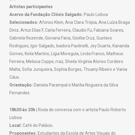
Artistas participantes
Acervo da Fundação Clóvis Salgado:
Paulo Lisboa
Selecionados:
Afonso Klein, Ana Clara Trópia, Ana Luíza Braga
Diniz, Artux Elias F, Carla Ferreira, Claudio Fu, Fabiana Soares,
Gabriela Rezende, Giovana Faria, Gisélia Cruz, Gustavo
Rodrigues, Igor Salgado, Isadora Paolinelli, Jey Duarte, Kananda
Gomes, Keila Martins, Lígia Moregula, Linda Franco, Matheus
Ferreira, Melissa Coppe, rraz, Sheila Virgínia Alonso Cordeiro
Malta, Sofia Junqueira, Sophia Borges, Thuany Ribeiro e Vania
Cáus.
Orientação:
Daniela Parampal e Marília Nogueira da Silva
Fernandes
18h30 às 20h |
Roda de conversa com o artista Paulo Roberto
Lisboa
Local:
Café do Palácio.
Proponentes:
Estudantes da Escola de Artes Visuais do