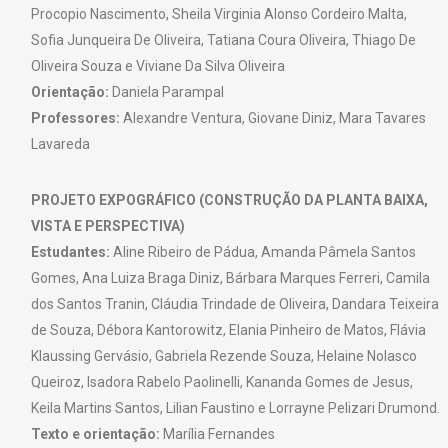
Procopio Nascimento, Sheila Virginia Alonso Cordeiro Malta,
Sofia Junqueira De Oliveira, Tatiana Coura Oliveira, Thiago De
Oliveira Souza e Viviane Da Silva Oliveira
Orientação:
Daniela Parampal
Professores:
Alexandre Ventura, Giovane Diniz, Mara Tavares
Lavareda
PROJETO EXPOGRÁFICO (CONSTRUÇÃO DA PLANTA BAIXA,
VISTA E PERSPECTIVA)
Estudantes:
Aline Ribeiro de Pádua, Amanda Pâmela Santos
Gomes, Ana Luiza Braga Diniz, Bárbara Marques Ferreri, Camila
dos Santos Tranin, Cláudia Trindade de Oliveira, Dandara Teixeira
de Souza, Débora Kantorowitz, Elania Pinheiro de Matos, Flávia
Klaussing Gervásio, Gabriela Rezende Souza, Helaine Nolasco
Queiroz, Isadora Rabelo Paolinelli, Kananda Gomes de Jesus,
Keila Martins Santos, Lilian Faustino e Lorrayne Pelizari Drumond.
Texto e orientação:
Marília Fernandes