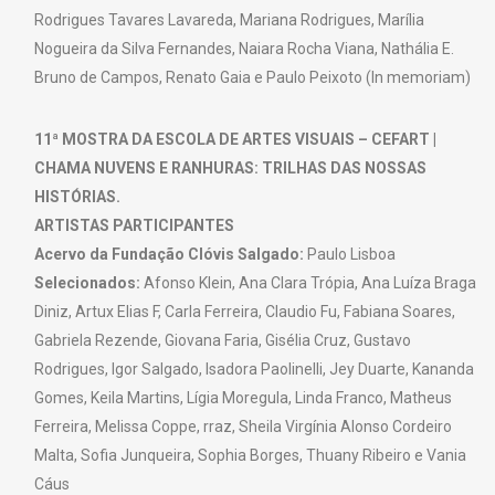
Rodrigues Tavares Lavareda, Mariana Rodrigues, Marília
Nogueira da Silva Fernandes, Naiara Rocha Viana, Nathália E.
Bruno de Campos, Renato Gaia e Paulo Peixoto (In memoriam)
11ª MOSTRA DA ESCOLA DE ARTES VISUAIS – CEFART |
CHAMA NUVENS E RANHURAS: TRILHAS DAS NOSSAS
HISTÓRIAS.
ARTISTAS PARTICIPANTES
Acervo da Fundação Clóvis Salgado:
Paulo Lisboa
Selecionados:
Afonso Klein, Ana Clara Trópia, Ana Luíza Braga
Diniz, Artux Elias F, Carla Ferreira, Claudio Fu, Fabiana Soares,
Gabriela Rezende, Giovana Faria, Gisélia Cruz, Gustavo
Rodrigues, Igor Salgado, Isadora Paolinelli, Jey Duarte, Kananda
Gomes, Keila Martins, Lígia Moregula, Linda Franco, Matheus
Ferreira, Melissa Coppe, rraz, Sheila Virgínia Alonso Cordeiro
Malta, Sofia Junqueira, Sophia Borges, Thuany Ribeiro e Vania
Cáus