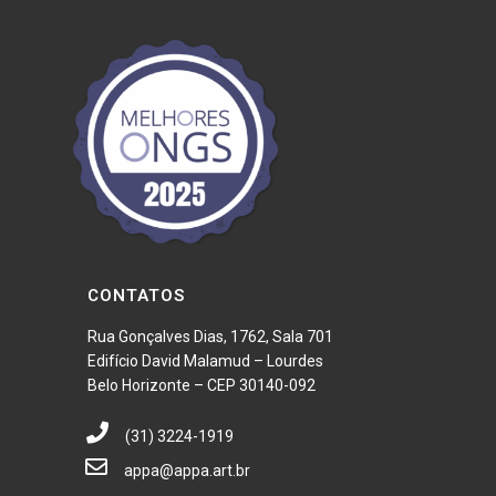
CONTATOS
Rua Gonçalves Dias, 1762, Sala 701
Edifício David Malamud – Lourdes
Belo Horizonte – CEP 30140-092
(31) 3224-1919
appa@appa.art.br