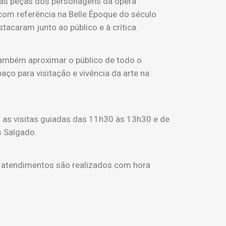
das peças dos personagens da ópera
 com referência na Belle Époque do século
stacaram junto ao público e à crítica.
 também aproximar o público de todo o
o para visitação e vivência da arte na
m as visitas guiadas das 11h30 às 13h30 e de
s Salgado.
s atendimentos são realizados com hora