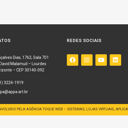
ATOS
REDES SOCIAIS
çalves Dias, 1762, Sala 701
o David Malamud – Lourdes
rizonte – CEP 30140-092
1) 3224-1919
pa@appa.art.br
VOLVIDO PELA AGÊNCIA TOQUE WEB – SISTEMAS, LOJAS VIRTUAIS, APLICA