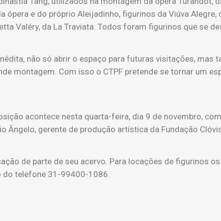
inastia Tang, utilizados na montagem da ópera Turandot, 
 ópera e do próprio Aleijadinho, figurinos da Viúva Alegre,
tta Valéry, da La Traviata. Todos foram figurinos que se de
inédita, não só abrir o espaço para futuras visitações, mas
de montagem. Com isso o CTPF pretende se tornar um espaç
osição acontece nesta quarta-feira, dia 9 de novembro, co
io Ângelo, gerente de produção artística da Fundação Clóvi
ação de parte de seu acervo. Para locações de figurinos o
 do telefone 31-99400-1086.