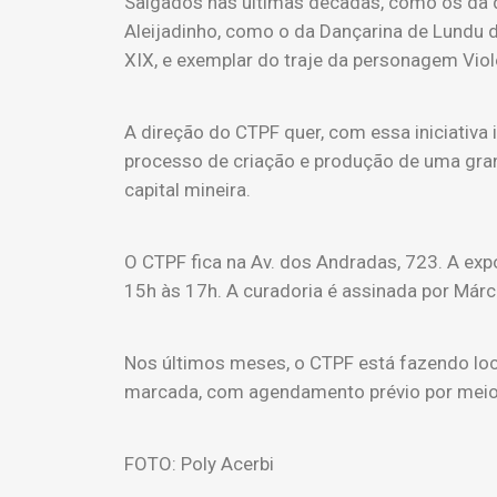
Salgados nas últimas décadas, como os da d
Aleijadinho, como o da Dançarina de Lundu da
XIX, e exemplar do traje da personagem Viole
A direção do CTPF quer, com essa iniciativa 
processo de criação e produção de uma gran
capital mineira.
O CTPF fica na Av. dos Andradas, 723. A exp
15h às 17h. A curadoria é assinada por Márc
Nos últimos meses, o CTPF está fazendo loc
marcada, com agendamento prévio por meio
FOTO: Poly Acerbi