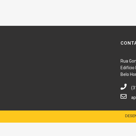
CONT
Rua Gon
Edifíci
Belo Ho
(3
ap
DESEN