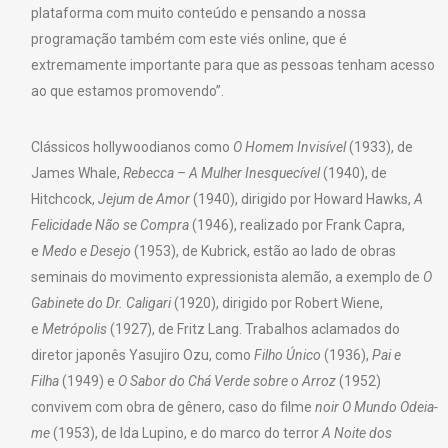
plataforma com muito conteúdo e pensando a nossa
programação também com este viés online, que é
extremamente importante para que as pessoas tenham acesso
ao que estamos promovendo”.
Clássicos hollywoodianos como
O Homem Invisível
(1933), de
James Whale,
Rebecca – A Mulher Inesquecível
(1940), de
Hitchcock,
Jejum de Amor
(1940), dirigido por Howard Hawks,
A
Felicidade Não se Compra
(1946), realizado por Frank Capra,
e
Medo e Desejo
(1953), de Kubrick, estão ao lado de obras
seminais do movimento expressionista alemão, a exemplo de
O
Gabinete do Dr. Caligari
(1920), dirigido por Robert Wiene,
e
Metrópolis
(1927), de Fritz Lang. Trabalhos aclamados do
diretor japonês Yasujiro Ozu, como
Filho Único
(1936),
Pai e
Filha
(1949) e
O Sabor do Chá Verde sobre o Arroz
(1952)
convivem com obra de gênero, caso do filme
noir
O Mundo Odeia-
me
(1953), de Ida Lupino, e do marco do terror
A Noite dos