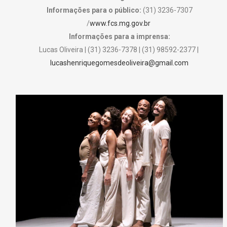
Informações para o público:
(31) 3236-7307
/
www.fcs.mg.gov.br
Informações para a imprensa:
Lucas Oliveira | (31) 3236-7378 | (31) 98592-2377 |
lucashenriquegomesdeoliveira@gmail.com