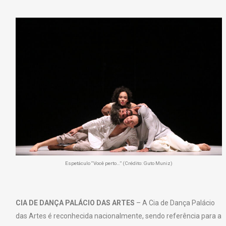
Espetáculo “Você perto…” (Crédito: Guto Muniz)
CIA DE DANÇA PALÁCIO DAS ARTES
– A Cia de Dança Palácio
das Artes é reconhecida nacionalmente, sendo referência para a