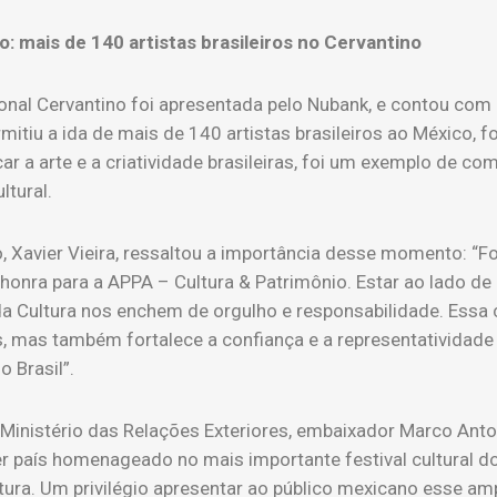
: mais de 140 artistas brasileiros no Cervantino
cional Cervantino foi apresentada pelo Nubank, e contou com
ermitiu a ida de mais de 140 artistas brasileiros ao México,
car a arte e a criatividade brasileiras, foi um exemplo de c
ltural.
 Xavier Vieira, ressaltou a importância desse momento: “For
honra para a APPA – Cultura & Patrimônio. Estar ao lado de 
 da Cultura nos enchem de orgulho e responsabilidade. Ess
as, mas também fortalece a confiança e a representatividad
 Brasil”.
o Ministério das Relações Exteriores, embaixador Marco Ant
a ser país homenageado no mais importante festival cultural
ultura. Um privilégio apresentar ao público mexicano esse