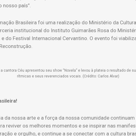
o nosso país”.
mação Brasileira foi uma realização do Ministério da Cultur
ceria institucional do Instituto Guimarães Rosa do Ministé
e do Festival Internacional Cervantino. O evento foi viabiliz
 Reconstrução.
 a cantora Céu apresentou seu show “Novela” e levou à plateia o resultado de s
rítmicas e seus reverenciados vocais. (Crédito: Carlos Alvar)
sileira!
cia da nossa arte e a força da nossa comunidade continuam
 para reviver os melhores momentos e se inspirar nas manif
ação e orgulho, e continue a se conectar com a cultura brasi