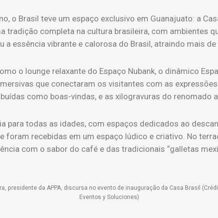
ino, o Brasil teve um espaço exclusivo em Guanajuato: a Cas
a tradição completa na cultura brasileira, com ambientes q
u a essência vibrante e calorosa do Brasil, atraindo mais de 3
como o lounge relaxante do Espaço Nubank, o dinâmico Espa
imersivas que conectaram os visitantes com as expressões cu
ibuídas como boas-vindas, e as xilogravuras do renomado ar
a para todas as idades, com espaços dedicados ao descanso 
ue foram recebidas em um espaço lúdico e criativo. No terra
ência com o sabor do café e das tradicionais “galletas mex
ira, presidente da APPA, discursa no evento de inauguração da Casa Brasil (Crédi
Eventos y Soluciones)