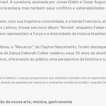
 Brasil. A curadoria, assinada por Jonas Klabin e Cesar Aug
te brasileira, mas também seus conflitos e vulnerabilidades 
ne, com sua trajetória consolidada, e a banda Francisco, el
s Latinos, trouxe seu novo álbum “Novela”, enquanto Feli
bos representam a força e a diversidade da música brasilei
a Abreu, e “Macacos”, de Clayton Nascimento, foram destaq
a de Dança Deborah Colker celebrou seus 30 anos de ativid
iros, oferecendo ao público uma perspectiva da história e cu
il no México: o espaço proporcionou aos visitantes conexão com as expressões
, através de experiências imersivas e ambientes temáticos (Crédito: Leopoldo Sm
ção da nossa arte, música, gastronomia