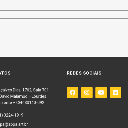
ATOS
REDES SOCIAIS
çalves Dias, 1762, Sala 701
o David Malamud – Lourdes
rizonte – CEP 30140-092
1) 3224-1919
pa@appa.art.br