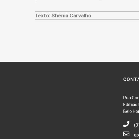
Texto: Shênia Carvalho
CONT
Rua Gon
Edifíci
Belo Ho
(3
ap