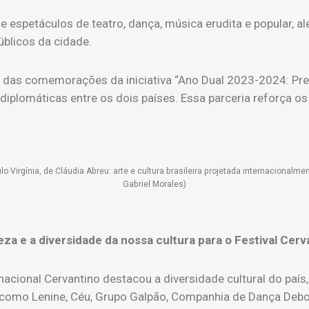
petáculos de teatro, dança, música erudita e popular, além
públicos da cidade.
arte das comemorações da iniciativa “Ano Dual 2023-2024: Pr
 diplomáticas entre os dois países. Essa parceria reforça o
o Virgínia, de Cláudia Abreu: arte e cultura brasileira projetada internacionalmen
Gabriel Morales)
a e a diversidade da nossa cultura para o Festival Cerv
ternacional Cervantino destacou a diversidade cultural do p
 como Lenine, Céu, Grupo Galpão, Companhia de Dança Debora