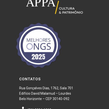
Palácio das Artes, em Belo Horizonte, às 20h, ficando em cartaz
até o dia 24 de setembro.
CONTATOS
Rua Gonçalves Dias, 1762, Sala 701
Edifício David Malamud – Lourdes
Belo Horizonte – CEP 30140-092