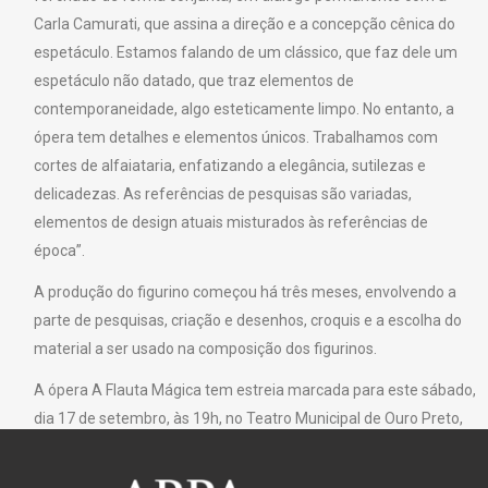
Carla Camurati, que assina a direção e a concepção cênica do
espetáculo. Estamos falando de um clássico, que faz dele um
espetáculo não datado, que traz elementos de
contemporaneidade, algo esteticamente limpo. No entanto, a
ópera tem detalhes e elementos únicos. Trabalhamos com
cortes de alfaiataria, enfatizando a elegância, sutilezas e
delicadezas. As referências de pesquisas são variadas,
elementos de design atuais misturados às referências de
época”.
A produção do figurino começou há três meses, envolvendo a
parte de pesquisas, criação e desenhos, croquis e a escolha do
material a ser usado na composição dos figurinos.
A ópera A Flauta Mágica tem estreia marcada para este sábado,
dia 17 de setembro, às 19h, no Teatro Municipal de Ouro Preto,
dentro do Primeiro Festival de Ópera de Ouro Preto.
No dia 22 de setembro, a ópera estreia no Grande Teatro Cemig