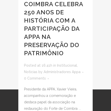
COIMBRA CELEBRA
250 ANOS DE
HISTÓRIA COM A
PARTICIPAÇÃO DA
APPA NA
PRESERVAÇÃO DO
PATRIMÔNIO
Posted at 16:41h
in
Institucional
,
Noticias
by
Administradores Appa
0 Comments
Presidente da APPA, Xavier Vieira,
acompanhou a comemoração e
destaca papel da associação na
restauração do Forte de Coimbra ...