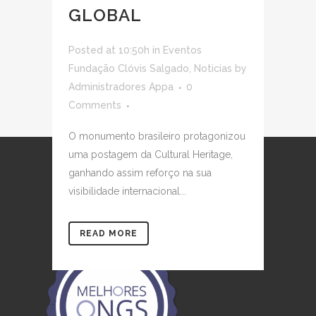
GLOBAL
Posted at 10:50h
in
Eventos
Fundação Clóvis Salgado
,
Noticias
by
Administradores Appa
0
Comments
O monumento brasileiro protagonizou
uma postagem da Cultural Heritage,
ganhando assim reforço na sua
visibilidade internacional...
READ MORE