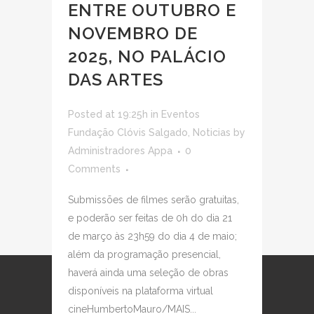
ENTRE OUTUBRO E
NOVEMBRO DE
2025, NO PALÁCIO
DAS ARTES
Posted at 19:25h
in
Eventos
Fundação Clóvis Salgado
,
Noticias
by
Administradores Appa
0
Comments
Submissões de filmes serão gratuitas,
e poderão ser feitas de 0h do dia 21
de março às 23h59 do dia 4 de maio;
além da programação presencial,
haverá ainda uma seleção de obras
disponíveis na plataforma virtual
cineHumbertoMauro/MAIS...