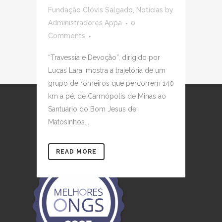
Fundação Clóvis Salgado
,
Noticias
by
Administradores Appa
0
Comments
“Travessia e Devoção”, dirigido por
Lucas Lara, mostra a trajetória de um
grupo de romeiros que percorrem 140
km a pé, de Carmópolis de Minas ao
Santuário do Bom Jesus de
Matosinhos...
READ MORE